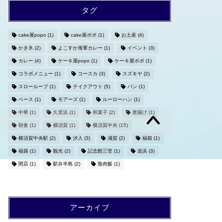
タグ
cake屋popo
(1)
cake屋ポポ
(1)
お土産
(4)
かき氷
(2)
よこすか海軍カレー
(1)
イベント
(3)
カレー
(4)
ケーキ屋popo
(1)
ケーキ屋ポポ
(1)
コラボメニュー
(1)
コースカ
(3)
スズキヤ
(2)
スローループ
(1)
テイクアウト
(5)
パン
(1)
ベース
(1)
モアーズ
(1)
ルーローハン
(1)
中華
(1)
久里浜
(1)
和菓子
(2)
唐揚げ
(1)
朝食
(1)
横須賀
(1)
横須賀中央
(15)
横須賀中央駅
(2)
汐入
(3)
浦賀
(2)
福箱
(1)
福袋
(1)
観光
(2)
記念館三笠
(1)
追浜
(3)
閉店
(1)
駅弁半島
(2)
魯肉飯
(1)
アーカイブ