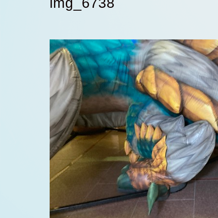
img_6738