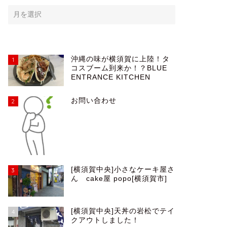
沖縄の味が横須賀に上陸！タ
1
コスブーム到来か！？BLUE
ENTRANCE KITCHEN
お問い合わせ
2
[横須賀中央]小さなケーキ屋さ
3
ん cake屋 popo[横須賀市]
[横須賀中央]天丼の岩松でテイ
4
クアウトしました！