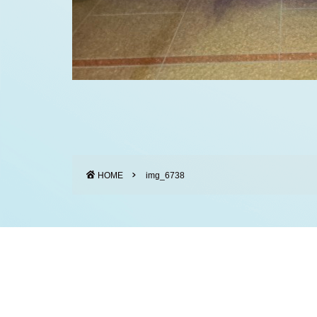
HOME
img_6738