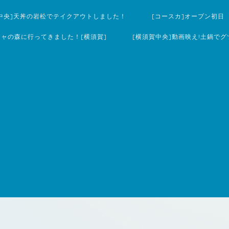
中央]天丼の岩松でテイクアウトしました！
[コースカ]オープン初日
チャの森に行ってきました！[横須賀]
[横須賀中央]動画映え!土鍋でグ