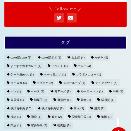
＼ Follow me ／
タグ
cake屋popo
(1)
cake屋ポポ
(1)
お土産
(4)
かき氷
(2)
よこすか海軍カレー
(1)
イベント
(3)
カレー
(4)
ホームへ
ケーキ屋popo
(1)
ケーキ屋ポポ
(1)
コラボメニュー
(1)
コースカ
(3)
スズキヤ
(2)
スローループ
(1)
テイクアウト
(5)
プライバシーポリシー
パン
(1)
ベース
(1)
モアーズ
(1)
ルーローハン
(1)
中華
(1)
久里浜
(1)
和菓子
(2)
唐揚げ
(1)
朝食
(1)
横須賀
(1)
お問い合わせ
横須賀中央
(15)
横須賀中央駅
(2)
汐入
(3)
浦賀
(2)
福箱
(1)
福袋
(1)
観光
(2)
記念館三笠
(1)
追浜
(3)
閉店
(1)
駅弁半島
(2)
魯肉飯
(1)