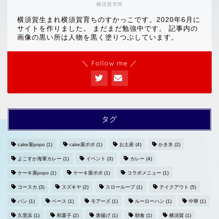
横須賀市民
横須賀生まれ横須賀育ちのすかっこです。2020年6月に
サイトを作りました。 まだまだ勉強中です。 記事内の
画像の黒い所は人物を黒く塗りつぶしています。
＼ Follow me ／
タグ
cake屋popo
(1)
cake屋ポポ
(1)
お土産
(4)
かき氷
(2)
よこすか海軍カレー
(1)
イベント
(3)
カレー
(4)
ホームへ
ケーキ屋popo
(1)
ケーキ屋ポポ
(1)
コラボメニュー
(1)
コースカ
(3)
スズキヤ
(2)
スローループ
(1)
テイクアウト
(5)
プライバシーポリシー
パン
(1)
ベース
(1)
モアーズ
(1)
ルーローハン
(1)
中華
(1)
久里浜
(1)
和菓子
(2)
唐揚げ
(1)
朝食
(1)
横須賀
(1)