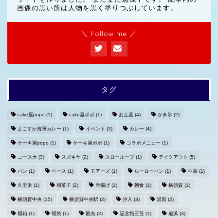
画像の黒い所は人物を黒く塗りつぶしています。
＼ Follow me ／
タグ
cake屋popo
(1)
cake屋ポポ
(1)
お土産
(4)
かき氷
(2)
よこすか海軍カレー
(1)
イベント
(3)
カレー
(4)
ホームへ
ケーキ屋popo
(1)
ケーキ屋ポポ
(1)
コラボメニュー
(1)
コースカ
(3)
スズキヤ
(2)
スローループ
(1)
テイクアウト
(5)
プライバシーポリシー
パン
(1)
ベース
(1)
モアーズ
(1)
ルーローハン
(1)
中華
(1)
久里浜
(1)
和菓子
(2)
唐揚げ
(1)
朝食
(1)
横須賀
(1)
お問い合わせ
横須賀中央
(15)
横須賀中央駅
(2)
汐入
(3)
浦賀
(2)
福箱
(1)
福袋
(1)
観光
(2)
記念館三笠
(1)
追浜
(3)