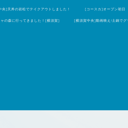
中央]天丼の岩松でテイクアウトしました！
[コースカ]オープン初日
チャの森に行ってきました！[横須賀]
[横須賀中央]動画映え!土鍋でグ