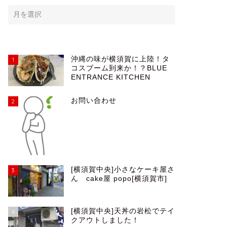
沖縄の味が横須賀に上陸！タ
1
コスブーム到来か！？BLUE
ENTRANCE KITCHEN
お問い合わせ
2
[横須賀中央]小さなケーキ屋さ
3
ん cake屋 popo[横須賀市]
[横須賀中央]天丼の岩松でテイ
4
クアウトしました！