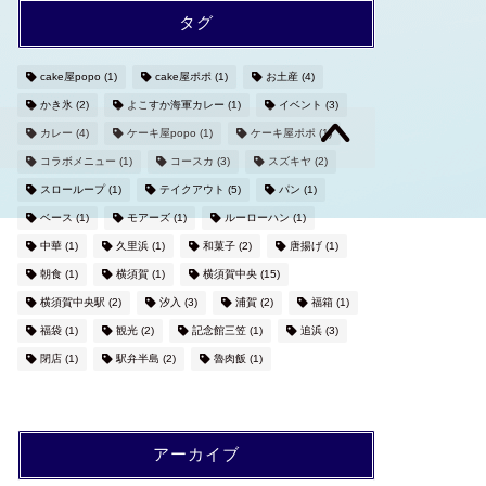
タグ
cake屋popo
(1)
cake屋ポポ
(1)
お土産
(4)
かき氷
(2)
よこすか海軍カレー
(1)
イベント
(3)
カレー
(4)
ケーキ屋popo
(1)
ケーキ屋ポポ
(1)
コラボメニュー
(1)
コースカ
(3)
スズキヤ
(2)
スローループ
(1)
テイクアウト
(5)
パン
(1)
ベース
(1)
モアーズ
(1)
ルーローハン
(1)
中華
(1)
久里浜
(1)
和菓子
(2)
唐揚げ
(1)
朝食
(1)
横須賀
(1)
横須賀中央
(15)
横須賀中央駅
(2)
汐入
(3)
浦賀
(2)
福箱
(1)
福袋
(1)
観光
(2)
記念館三笠
(1)
追浜
(3)
閉店
(1)
駅弁半島
(2)
魯肉飯
(1)
アーカイブ