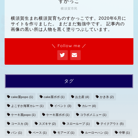
すかっこ
横須賀市民
横須賀生まれ横須賀育ちのすかっこです。2020年6月に
サイトを作りました。 まだまだ勉強中です。 記事内の
画像の黒い所は人物を黒く塗りつぶしています。
＼ Follow me ／
タグ
cake屋popo
(1)
cake屋ポポ
(1)
お土産
(4)
かき氷
(2)
よこすか海軍カレー
(1)
イベント
(3)
カレー
(4)
ホームへ
ケーキ屋popo
(1)
ケーキ屋ポポ
(1)
コラボメニュー
(1)
コースカ
(3)
スズキヤ
(2)
スローループ
(1)
テイクアウト
(5)
プライバシーポリシー
パン
(1)
ベース
(1)
モアーズ
(1)
ルーローハン
(1)
中華
(1)