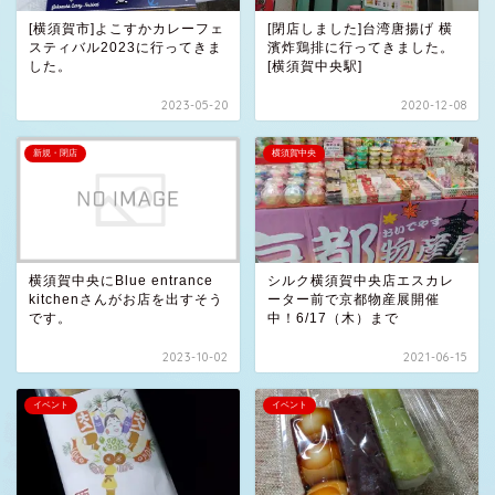
[横須賀市]よこすかカレーフェ
[閉店しました]台湾唐揚げ 横
スティバル2023に行ってきま
濱炸鶏排に行ってきました。
した。
[横須賀中央駅]
2023-05-20
2020-12-08
新規・閉店
横須賀中央
横須賀中央にBlue entrance
シルク横須賀中央店エスカレ
kitchenさんがお店を出すそう
ーター前で京都物産展開催
です。
中！6/17（木）まで
2023-10-02
2021-06-15
イベント
イベント