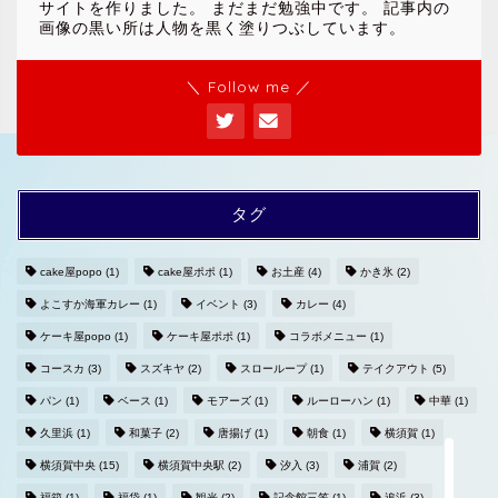
サイトを作りました。 まだまだ勉強中です。 記事内の
画像の黒い所は人物を黒く塗りつぶしています。
＼ Follow me ／
タグ
cake屋popo
(1)
cake屋ポポ
(1)
お土産
(4)
かき氷
(2)
よこすか海軍カレー
(1)
イベント
(3)
カレー
(4)
ホームへ
ケーキ屋popo
(1)
ケーキ屋ポポ
(1)
コラボメニュー
(1)
コースカ
(3)
スズキヤ
(2)
スローループ
(1)
テイクアウト
(5)
プライバシーポリシー
パン
(1)
ベース
(1)
モアーズ
(1)
ルーローハン
(1)
中華
(1)
久里浜
(1)
和菓子
(2)
唐揚げ
(1)
朝食
(1)
横須賀
(1)
お問い合わせ
横須賀中央
(15)
横須賀中央駅
(2)
汐入
(3)
浦賀
(2)
福箱
(1)
福袋
(1)
観光
(2)
記念館三笠
(1)
追浜
(3)