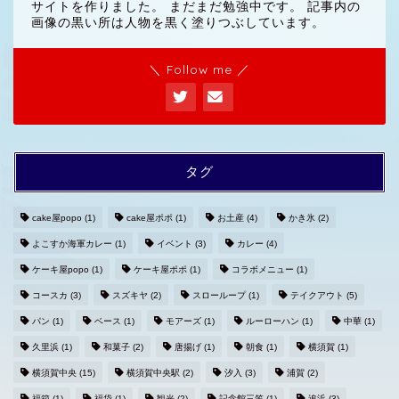
サイトを作りました。 まだまだ勉強中です。 記事内の
画像の黒い所は人物を黒く塗りつぶしています。
＼ Follow me ／
タグ
cake屋popo
(1)
cake屋ポポ
(1)
お土産
(4)
かき氷
(2)
よこすか海軍カレー
(1)
イベント
(3)
カレー
(4)
ホームへ
ケーキ屋popo
(1)
ケーキ屋ポポ
(1)
コラボメニュー
(1)
コースカ
(3)
スズキヤ
(2)
スローループ
(1)
テイクアウト
(5)
プライバシーポリシー
パン
(1)
ベース
(1)
モアーズ
(1)
ルーローハン
(1)
中華
(1)
久里浜
(1)
和菓子
(2)
唐揚げ
(1)
朝食
(1)
横須賀
(1)
お問い合わせ
横須賀中央
(15)
横須賀中央駅
(2)
汐入
(3)
浦賀
(2)
福箱
(1)
福袋
(1)
観光
(2)
記念館三笠
(1)
追浜
(3)