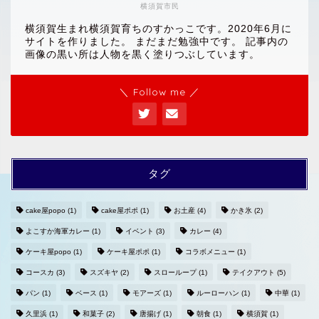
横須賀市民
横須賀生まれ横須賀育ちのすかっこです。2020年6月に
サイトを作りました。 まだまだ勉強中です。 記事内の
画像の黒い所は人物を黒く塗りつぶしています。
＼ Follow me ／
タグ
cake屋popo
(1)
cake屋ポポ
(1)
お土産
(4)
かき氷
(2)
よこすか海軍カレー
(1)
イベント
(3)
カレー
(4)
ホームへ
ケーキ屋popo
(1)
ケーキ屋ポポ
(1)
コラボメニュー
(1)
コースカ
(3)
スズキヤ
(2)
スローループ
(1)
テイクアウト
(5)
プライバシーポリシー
パン
(1)
ベース
(1)
モアーズ
(1)
ルーローハン
(1)
中華
(1)
久里浜
(1)
和菓子
(2)
唐揚げ
(1)
朝食
(1)
横須賀
(1)