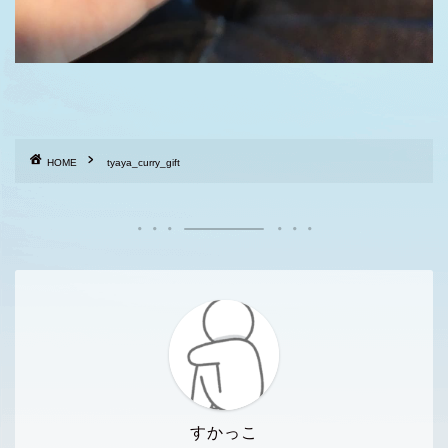
HOME
tyaya_curry_gift
すかっこ