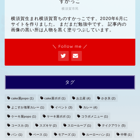
すかっこ
横須賀市民
横須賀生まれ横須賀育ちのすかっこです。2020年6月に
サイトを作りました。 まだまだ勉強中です。 記事内の
画像の黒い所は人物を黒く塗りつぶしています。
＼ Follow me ／
タグ
cake屋popo
(1)
cake屋ポポ
(1)
お土産
(4)
かき氷
(2)
よこすか海軍カレー
(1)
イベント
(3)
カレー
(4)
ホームへ
ケーキ屋popo
(1)
ケーキ屋ポポ
(1)
コラボメニュー
(1)
コースカ
(3)
スズキヤ
(2)
スローループ
(1)
テイクアウト
(5)
プライバシーポリシー
パン
(1)
ベース
(1)
モアーズ
(1)
ルーローハン
(1)
中華
(1)