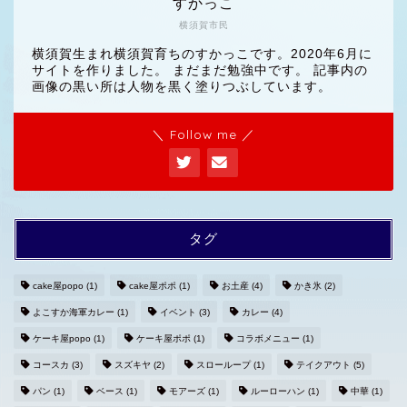
すかっこ
横須賀市民
横須賀生まれ横須賀育ちのすかっこです。2020年6月に
サイトを作りました。 まだまだ勉強中です。 記事内の
画像の黒い所は人物を黒く塗りつぶしています。
＼ Follow me ／
タグ
cake屋popo
(1)
cake屋ポポ
(1)
お土産
(4)
かき氷
(2)
よこすか海軍カレー
(1)
イベント
(3)
カレー
(4)
ホームへ
ケーキ屋popo
(1)
ケーキ屋ポポ
(1)
コラボメニュー
(1)
コースカ
(3)
スズキヤ
(2)
スローループ
(1)
テイクアウト
(5)
プライバシーポリシー
パン
(1)
ベース
(1)
モアーズ
(1)
ルーローハン
(1)
中華
(1)