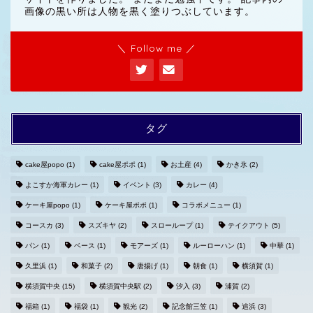
画像の黒い所は人物を黒く塗りつぶしています。
＼ Follow me ／
タグ
cake屋popo
(1)
cake屋ポポ
(1)
お土産
(4)
かき氷
(2)
よこすか海軍カレー
(1)
イベント
(3)
カレー
(4)
ホームへ
ケーキ屋popo
(1)
ケーキ屋ポポ
(1)
コラボメニュー
(1)
コースカ
(3)
スズキヤ
(2)
スローループ
(1)
テイクアウト
(5)
プライバシーポリシー
パン
(1)
ベース
(1)
モアーズ
(1)
ルーローハン
(1)
中華
(1)
久里浜
(1)
和菓子
(2)
唐揚げ
(1)
朝食
(1)
横須賀
(1)
お問い合わせ
横須賀中央
(15)
横須賀中央駅
(2)
汐入
(3)
浦賀
(2)
福箱
(1)
福袋
(1)
観光
(2)
記念館三笠
(1)
追浜
(3)