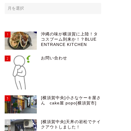
沖縄の味が横須賀に上陸！タ
1
コスブーム到来か！？BLUE
ENTRANCE KITCHEN
お問い合わせ
2
[横須賀中央]小さなケーキ屋さ
3
ん cake屋 popo[横須賀市]
[横須賀中央]天丼の岩松でテイ
4
クアウトしました！