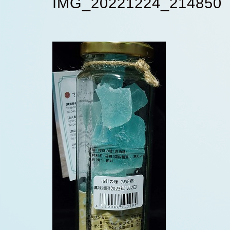
IMG_20221224_214850