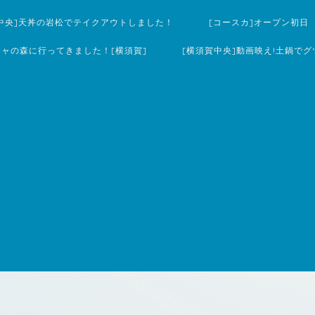
中央]天丼の岩松でテイクアウトしました！
[コースカ]オープン初日
チャの森に行ってきました！[横須賀]
[横須賀中央]動画映え!土鍋でグ