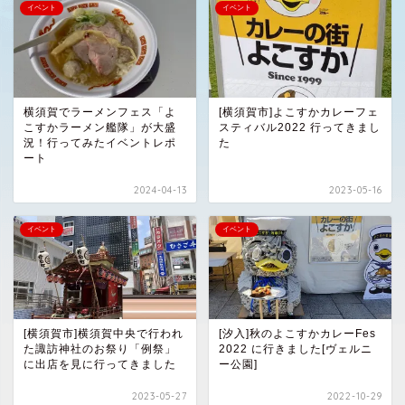
イベント
イベント
横須賀でラーメンフェス「よ
[横須賀市]よこすかカレーフェ
こすかラーメン艦隊」が大盛
スティバル2022 行ってきまし
況！行ってみたイベントレポ
た
ート
2024-04-13
2023-05-16
イベント
イベント
[横須賀市]横須賀中央で行われ
[汐入]秋のよこすかカレーFes
た諏訪神社のお祭り「例祭」
2022 に行きました[ヴェルニ
に出店を見に行ってきました
ー公園]
2023-05-27
2022-10-29