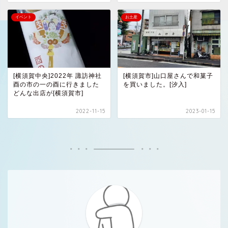
イベント
お土産
[横須賀中央]2022年 諏訪神社
[横須賀市]山口屋さんで和菓子
酉の市の一の酉に行きました
を買いました。[汐入]
どんな出店が[横須賀市]
2022-11-15
2023-01-15