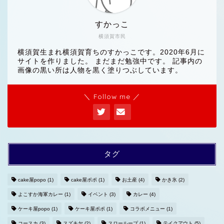
すかっこ
横須賀市民
横須賀生まれ横須賀育ちのすかっこです。2020年6月に
サイトを作りました。 まだまだ勉強中です。 記事内の
画像の黒い所は人物を黒く塗りつぶしています。
＼ Follow me ／
タグ
cake屋popo
(1)
cake屋ポポ
(1)
お土産
(4)
かき氷
(2)
よこすか海軍カレー
(1)
イベント
(3)
カレー
(4)
ホームへ
ケーキ屋popo
(1)
ケーキ屋ポポ
(1)
コラボメニュー
(1)
コースカ
(3)
スズキヤ
(2)
スローループ
(1)
テイクアウト
(5)