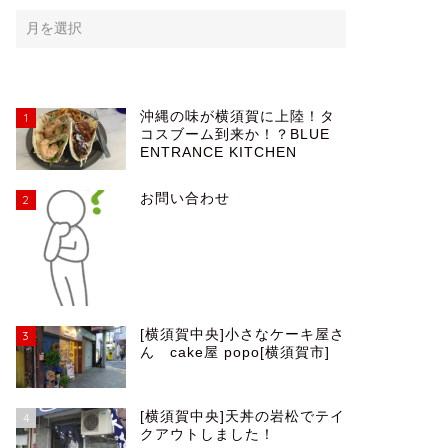
沖縄の味が横須賀に上陸！タ
1
コスブーム到来か！？BLUE
ENTRANCE KITCHEN
お問い合わせ
2
[横須賀中央]小さなケーキ屋さ
3
ん cake屋 popo[横須賀市]
[横須賀中央]天丼の岩松でテイ
4
クアウトしました！