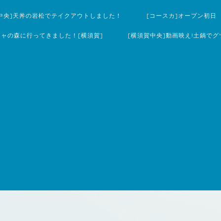
中央]天丼の岩松でテイクアウトしました！
[コースカ]オープン初日
チャの森に行ってきました！[横須賀]
[横須賀中央]動画映え!土鍋でグ