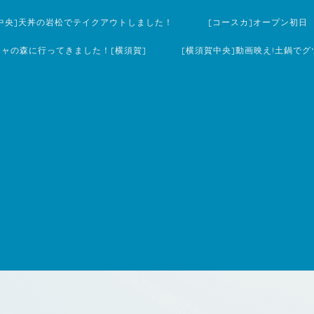
中央]天丼の岩松でテイクアウトしました！
[コースカ]オープン初日
チャの森に行ってきました！[横須賀]
[横須賀中央]動画映え!土鍋でグ