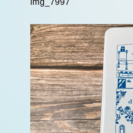
img_7997