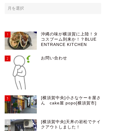
沖縄の味が横須賀に上陸！タ
1
コスブーム到来か！？BLUE
ENTRANCE KITCHEN
お問い合わせ
2
[横須賀中央]小さなケーキ屋さ
3
ん cake屋 popo[横須賀市]
[横須賀中央]天丼の岩松でテイ
4
クアウトしました！