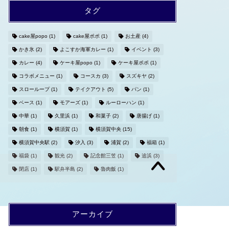
タグ
cake屋popo
(1)
cake屋ポポ
(1)
お土産
(4)
かき氷
(2)
よこすか海軍カレー
(1)
イベント
(3)
カレー
(4)
ケーキ屋popo
(1)
ケーキ屋ポポ
(1)
コラボメニュー
(1)
コースカ
(3)
スズキヤ
(2)
スローループ
(1)
テイクアウト
(5)
パン
(1)
ベース
(1)
モアーズ
(1)
ルーローハン
(1)
中華
(1)
久里浜
(1)
和菓子
(2)
唐揚げ
(1)
朝食
(1)
横須賀
(1)
横須賀中央
(15)
横須賀中央駅
(2)
汐入
(3)
浦賀
(2)
福箱
(1)
福袋
(1)
観光
(2)
記念館三笠
(1)
追浜
(3)
閉店
(1)
駅弁半島
(2)
魯肉飯
(1)
アーカイブ