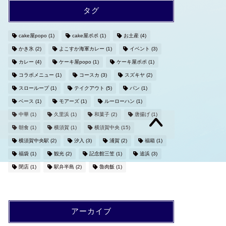
タグ
cake屋popo
(1)
cake屋ポポ
(1)
お土産
(4)
かき氷
(2)
よこすか海軍カレー
(1)
イベント
(3)
カレー
(4)
ケーキ屋popo
(1)
ケーキ屋ポポ
(1)
コラボメニュー
(1)
コースカ
(3)
スズキヤ
(2)
スローループ
(1)
テイクアウト
(5)
パン
(1)
ベース
(1)
モアーズ
(1)
ルーローハン
(1)
中華
(1)
久里浜
(1)
和菓子
(2)
唐揚げ
(1)
朝食
(1)
横須賀
(1)
横須賀中央
(15)
横須賀中央駅
(2)
汐入
(3)
浦賀
(2)
福箱
(1)
福袋
(1)
観光
(2)
記念館三笠
(1)
追浜
(3)
閉店
(1)
駅弁半島
(2)
魯肉飯
(1)
アーカイブ