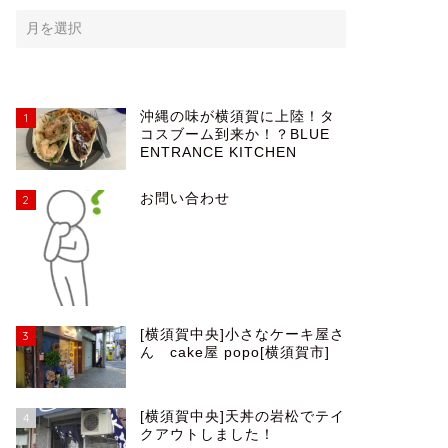
沖縄の味が横須賀に上陸！タ
1
コスブーム到来か！？BLUE
ENTRANCE KITCHEN
お問い合わせ
2
[横須賀中央]小さなケーキ屋さ
3
ん cake屋 popo[横須賀市]
[横須賀中央]天丼の岩松でテイ
4
クアウトしました！