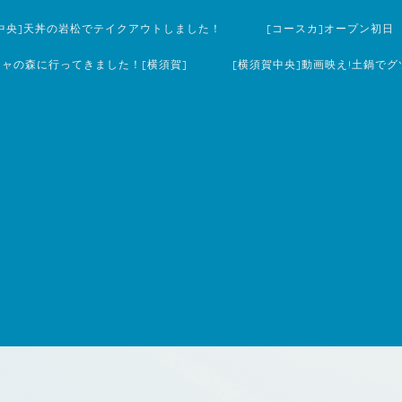
中央]天丼の岩松でテイクアウトしました！
[コースカ]オープン初日
チャの森に行ってきました！[横須賀]
[横須賀中央]動画映え!土鍋でグ