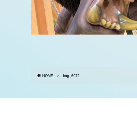
HOME
img_6971