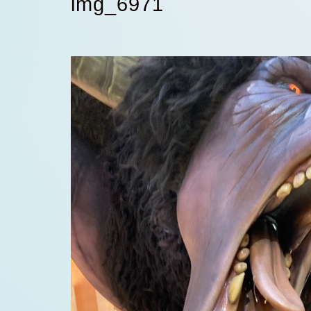
img_6971