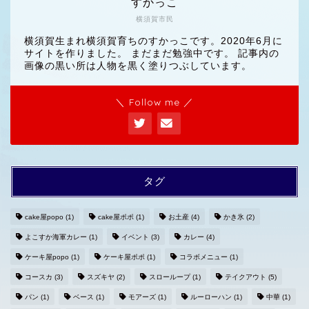
すかっこ
横須賀市民
横須賀生まれ横須賀育ちのすかっこです。2020年6月に
サイトを作りました。 まだまだ勉強中です。 記事内の
画像の黒い所は人物を黒く塗りつぶしています。
＼ Follow me ／
タグ
cake屋popo
(1)
cake屋ポポ
(1)
お土産
(4)
かき氷
(2)
よこすか海軍カレー
(1)
イベント
(3)
カレー
(4)
ホームへ
ケーキ屋popo
(1)
ケーキ屋ポポ
(1)
コラボメニュー
(1)
コースカ
(3)
スズキヤ
(2)
スローループ
(1)
テイクアウト
(5)
プライバシーポリシー
パン
(1)
ベース
(1)
モアーズ
(1)
ルーローハン
(1)
中華
(1)