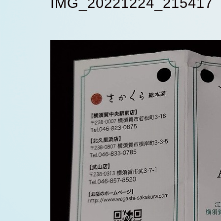
IMG_20221224_215417