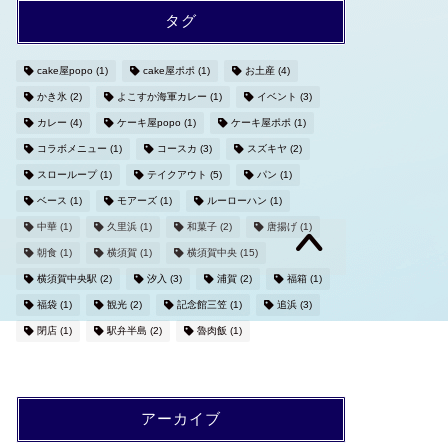
タグ
cake屋popo
(1)
cake屋ポポ
(1)
お土産
(4)
かき氷
(2)
よこすか海軍カレー
(1)
イベント
(3)
カレー
(4)
ケーキ屋popo
(1)
ケーキ屋ポポ
(1)
コラボメニュー
(1)
コースカ
(3)
スズキヤ
(2)
スローループ
(1)
テイクアウト
(5)
パン
(1)
ベース
(1)
モアーズ
(1)
ルーローハン
(1)
中華
(1)
久里浜
(1)
和菓子
(2)
唐揚げ
(1)
朝食
(1)
横須賀
(1)
横須賀中央
(15)
横須賀中央駅
(2)
汐入
(3)
浦賀
(2)
福箱
(1)
福袋
(1)
観光
(2)
記念館三笠
(1)
追浜
(3)
閉店
(1)
駅弁半島
(2)
魯肉飯
(1)
アーカイブ