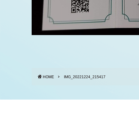
HOME
IMG_20221224_215417