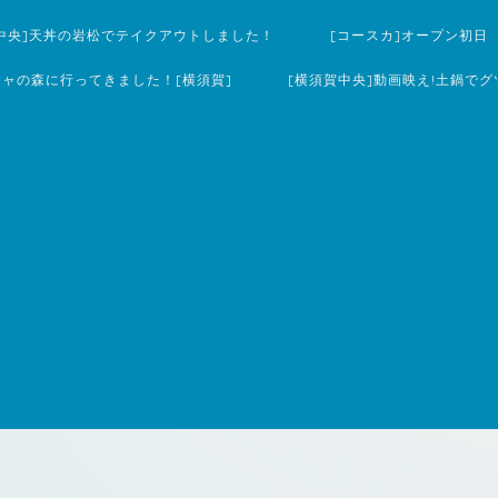
中央]天丼の岩松でテイクアウトしました！
[コースカ]オープン初日
チャの森に行ってきました！[横須賀]
[横須賀中央]動画映え!土鍋でグ