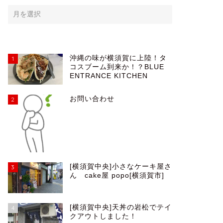
沖縄の味が横須賀に上陸！タ
1
コスブーム到来か！？BLUE
ENTRANCE KITCHEN
お問い合わせ
2
[横須賀中央]小さなケーキ屋さ
3
ん cake屋 popo[横須賀市]
[横須賀中央]天丼の岩松でテイ
4
クアウトしました！