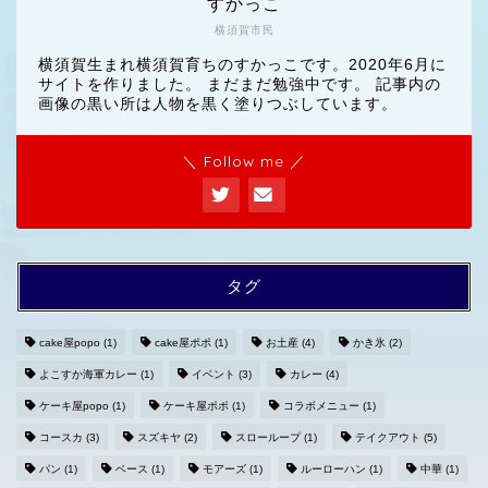
すかっこ
横須賀市民
横須賀生まれ横須賀育ちのすかっこです。2020年6月に
サイトを作りました。 まだまだ勉強中です。 記事内の
画像の黒い所は人物を黒く塗りつぶしています。
＼ Follow me ／
タグ
cake屋popo
(1)
cake屋ポポ
(1)
お土産
(4)
かき氷
(2)
よこすか海軍カレー
(1)
イベント
(3)
カレー
(4)
ホームへ
ケーキ屋popo
(1)
ケーキ屋ポポ
(1)
コラボメニュー
(1)
コースカ
(3)
スズキヤ
(2)
スローループ
(1)
テイクアウト
(5)
プライバシーポリシー
パン
(1)
ベース
(1)
モアーズ
(1)
ルーローハン
(1)
中華
(1)