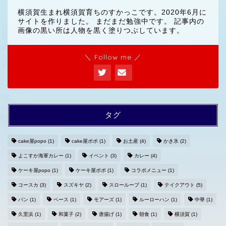
横須賀生まれ横須賀育ちのすかっこです。2020年6月に
サイトを作りました。 まだまだ勉強中です。 記事内の
画像の黒い所は人物を黒く塗りつぶしています。
＼ Follow me ／
タグ
cake屋popo
(1)
cake屋ポポ
(1)
お土産
(4)
かき氷
(2)
よこすか海軍カレー
(1)
イベント
(3)
カレー
(4)
ホームへ
ケーキ屋popo
(1)
ケーキ屋ポポ
(1)
コラボメニュー
(1)
コースカ
(3)
スズキヤ
(2)
スローループ
(1)
テイクアウト
(5)
プライバシーポリシー
パン
(1)
ベース
(1)
モアーズ
(1)
ルーローハン
(1)
中華
(1)
久里浜
(1)
和菓子
(2)
唐揚げ
(1)
朝食
(1)
横須賀
(1)
お問い合わせ