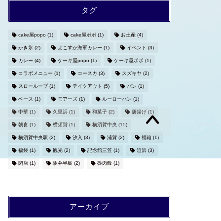
タグ
cake屋popo
(1)
cake屋ポポ
(1)
お土産
(4)
かき氷
(2)
よこすか海軍カレー
(1)
イベント
(3)
カレー
(4)
ケーキ屋popo
(1)
ケーキ屋ポポ
(1)
コラボメニュー
(1)
コースカ
(3)
スズキヤ
(2)
スローループ
(1)
テイクアウト
(5)
パン
(1)
ベース
(1)
モアーズ
(1)
ルーローハン
(1)
中華
(1)
久里浜
(1)
和菓子
(2)
唐揚げ
(1)
朝食
(1)
横須賀
(1)
横須賀中央
(15)
横須賀中央駅
(2)
汐入
(3)
浦賀
(2)
福箱
(1)
福袋
(1)
観光
(2)
記念館三笠
(1)
追浜
(3)
閉店
(1)
駅弁半島
(2)
魯肉飯
(1)
アーカイブ