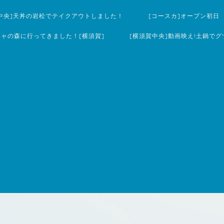
中央]天丼の岩松でテイクアウトしました！
[コースカ]オープン初日
チャの森に行ってきました！[横須賀]
[横須賀中央]動画映え!土鍋でグ