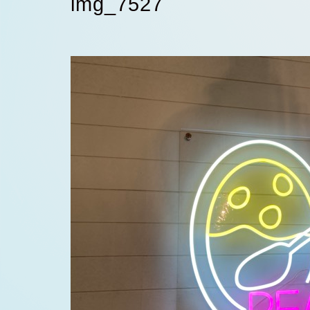
img_7527