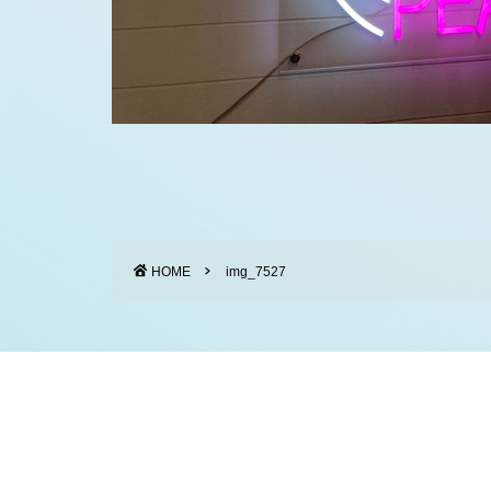
HOME
img_7527