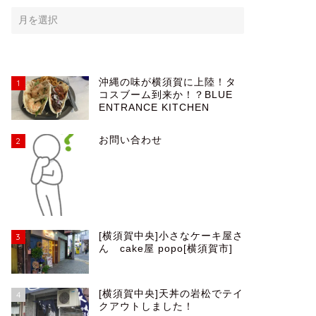
沖縄の味が横須賀に上陸！タ
1
コスブーム到来か！？BLUE
ENTRANCE KITCHEN
お問い合わせ
2
[横須賀中央]小さなケーキ屋さ
3
ん cake屋 popo[横須賀市]
[横須賀中央]天丼の岩松でテイ
4
クアウトしました！