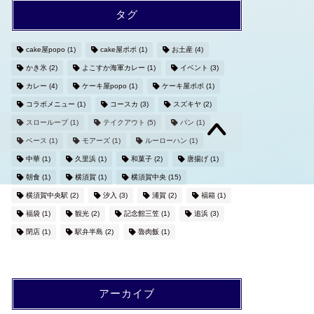
タグ
cake屋popo
(1)
cake屋ポポ
(1)
お土産
(4)
かき氷
(2)
よこすか海軍カレー
(1)
イベント
(3)
カレー
(4)
ケーキ屋popo
(1)
ケーキ屋ポポ
(1)
コラボメニュー
(1)
コースカ
(3)
スズキヤ
(2)
スローループ
(1)
テイクアウト
(5)
パン
(1)
ベース
(1)
モアーズ
(1)
ルーローハン
(1)
中華
(1)
久里浜
(1)
和菓子
(2)
唐揚げ
(1)
朝食
(1)
横須賀
(1)
横須賀中央
(15)
横須賀中央駅
(2)
汐入
(3)
浦賀
(2)
福箱
(1)
福袋
(1)
観光
(2)
記念館三笠
(1)
追浜
(3)
閉店
(1)
駅弁半島
(2)
魯肉飯
(1)
アーカイブ