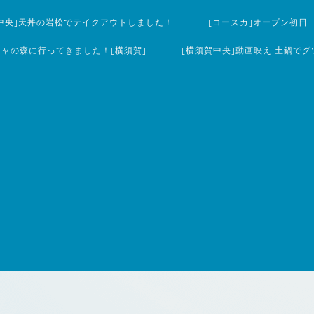
中央]天丼の岩松でテイクアウトしました！
[コースカ]オープン初日
チャの森に行ってきました！[横須賀]
[横須賀中央]動画映え!土鍋でグ