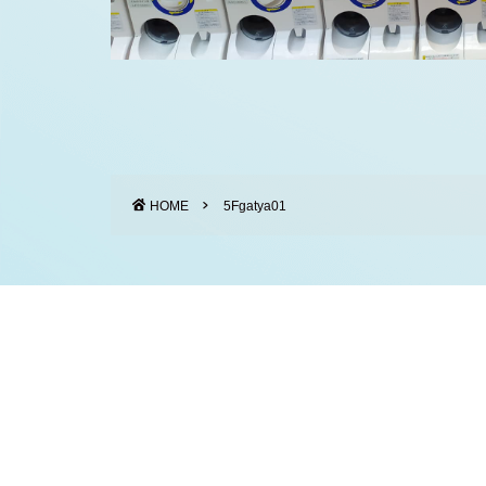
HOME
5Fgatya01