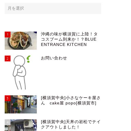
沖縄の味が横須賀に上陸！タ
1
コスブーム到来か！？BLUE
ENTRANCE KITCHEN
お問い合わせ
2
[横須賀中央]小さなケーキ屋さ
3
ん cake屋 popo[横須賀市]
[横須賀中央]天丼の岩松でテイ
4
クアウトしました！