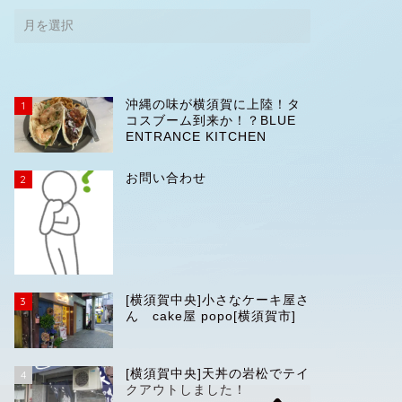
沖縄の味が横須賀に上陸！タ
1
コスブーム到来か！？BLUE
ENTRANCE KITCHEN
お問い合わせ
2
[横須賀中央]小さなケーキ屋さ
3
ん cake屋 popo[横須賀市]
[横須賀中央]天丼の岩松でテイ
4
クアウトしました！