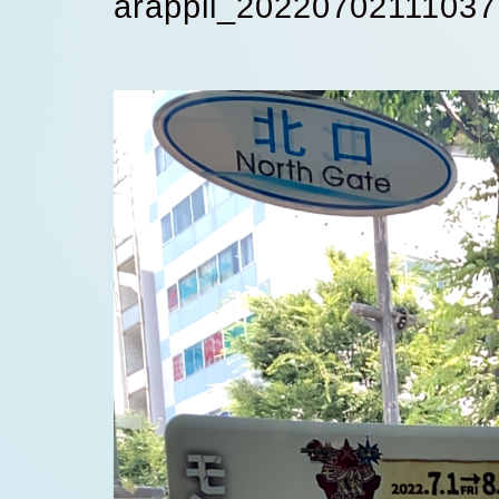
arappli_20220702111037