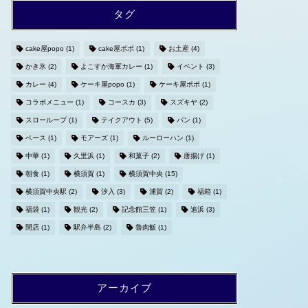
タグ
cake屋popo
(1)
cake屋ポポ
(1)
お土産
(4)
かき氷
(2)
よこすか海軍カレー
(1)
イベント
(3)
カレー
(4)
ケーキ屋popo
(1)
ケーキ屋ポポ
(1)
コラボメニュー
(1)
コースカ
(3)
スズキヤ
(2)
スローループ
(1)
テイクアウト
(5)
パン
(1)
ベース
(1)
モアーズ
(1)
ルーローハン
(1)
中華
(1)
久里浜
(1)
和菓子
(2)
唐揚げ
(1)
朝食
(1)
横須賀
(1)
横須賀中央
(15)
横須賀中央駅
(2)
汐入
(3)
浦賀
(2)
福箱
(1)
福袋
(1)
観光
(2)
記念館三笠
(1)
追浜
(3)
閉店
(1)
駅弁半島
(2)
魯肉飯
(1)
アーカイブ