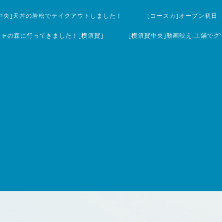
中央]天丼の岩松でテイクアウトしました！
[コースカ]オープン初日
チャの森に行ってきました！[横須賀]
[横須賀中央]動画映え!土鍋でグ