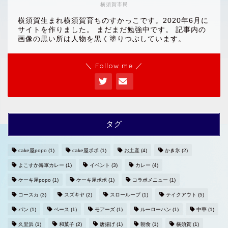
横須賀市民
横須賀生まれ横須賀育ちのすかっこです。2020年6月に
サイトを作りました。 まだまだ勉強中です。 記事内の
画像の黒い所は人物を黒く塗りつぶしています。
＼ Follow me ／
タグ
cake屋popo
(1)
cake屋ポポ
(1)
お土産
(4)
かき氷
(2)
よこすか海軍カレー
(1)
イベント
(3)
カレー
(4)
ホームへ
ケーキ屋popo
(1)
ケーキ屋ポポ
(1)
コラボメニュー
(1)
コースカ
(3)
スズキヤ
(2)
スローループ
(1)
テイクアウト
(5)
プライバシーポリシー
パン
(1)
ベース
(1)
モアーズ
(1)
ルーローハン
(1)
中華
(1)
久里浜
(1)
和菓子
(2)
唐揚げ
(1)
朝食
(1)
横須賀
(1)