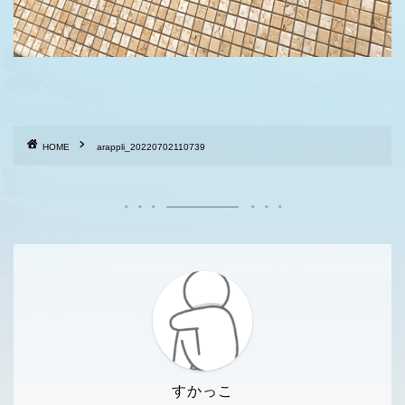
HOME
arappli_20220702110739
すかっこ