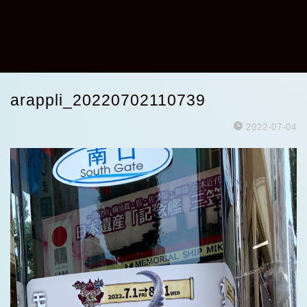
arappli_20220702110739
2022-07-04