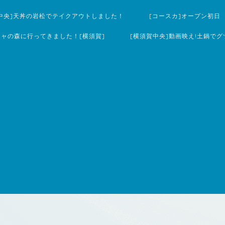
中央]天丼の岩松でテイクアウトしました！
[コースカ]オープン初日
チャの森に行ってきました！[横須賀]
[横須賀中央]動画映え!土鍋でグ