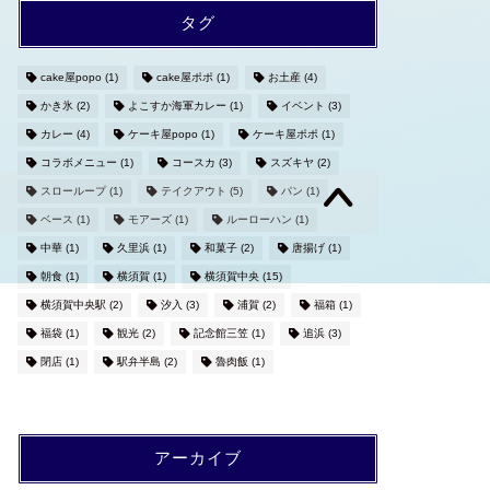
タグ
cake屋popo
(1)
cake屋ポポ
(1)
お土産
(4)
かき氷
(2)
よこすか海軍カレー
(1)
イベント
(3)
カレー
(4)
ケーキ屋popo
(1)
ケーキ屋ポポ
(1)
コラボメニュー
(1)
コースカ
(3)
スズキヤ
(2)
スローループ
(1)
テイクアウト
(5)
パン
(1)
ベース
(1)
モアーズ
(1)
ルーローハン
(1)
中華
(1)
久里浜
(1)
和菓子
(2)
唐揚げ
(1)
朝食
(1)
横須賀
(1)
横須賀中央
(15)
横須賀中央駅
(2)
汐入
(3)
浦賀
(2)
福箱
(1)
福袋
(1)
観光
(2)
記念館三笠
(1)
追浜
(3)
閉店
(1)
駅弁半島
(2)
魯肉飯
(1)
アーカイブ