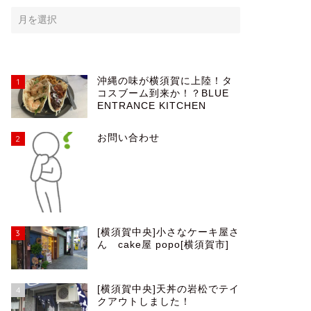
沖縄の味が横須賀に上陸！タ
1
コスブーム到来か！？BLUE
ENTRANCE KITCHEN
お問い合わせ
2
[横須賀中央]小さなケーキ屋さ
3
ん cake屋 popo[横須賀市]
[横須賀中央]天丼の岩松でテイ
4
クアウトしました！