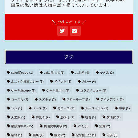
画像の黒い所は人物を黒く塗りつぶしています。
＼ Follow me ／
タグ
cake屋popo
(1)
cake屋ポポ
(1)
お土産
(4)
かき氷
(2)
よこすか海軍カレー
(1)
イベント
(3)
カレー
(4)
ホームへ
ケーキ屋popo
(1)
ケーキ屋ポポ
(1)
コラボメニュー
(1)
コースカ
(3)
スズキヤ
(2)
スローループ
(1)
テイクアウト
(5)
プライバシーポリシー
パン
(1)
ベース
(1)
モアーズ
(1)
ルーローハン
(1)
中華
(1)
久里浜
(1)
和菓子
(2)
唐揚げ
(1)
朝食
(1)
横須賀
(1)
お問い合わせ
横須賀中央
(15)
横須賀中央駅
(2)
汐入
(3)
浦賀
(2)
福箱
(1)
福袋
(1)
観光
(2)
記念館三笠
(1)
追浜
(3)