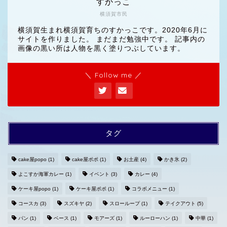
すかっこ
横須賀市民
横須賀生まれ横須賀育ちのすかっこです。2020年6月に
サイトを作りました。 まだまだ勉強中です。 記事内の
画像の黒い所は人物を黒く塗りつぶしています。
＼ Follow me ／
タグ
cake屋popo
(1)
cake屋ポポ
(1)
お土産
(4)
かき氷
(2)
よこすか海軍カレー
(1)
イベント
(3)
カレー
(4)
ホームへ
ケーキ屋popo
(1)
ケーキ屋ポポ
(1)
コラボメニュー
(1)
コースカ
(3)
スズキヤ
(2)
スローループ
(1)
テイクアウト
(5)
プライバシーポリシー
パン
(1)
ベース
(1)
モアーズ
(1)
ルーローハン
(1)
中華
(1)