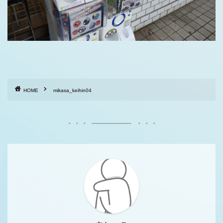
HOME
mikasa_keihin04